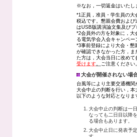
※なお，一切返金はいたし
*1正員，准員・学生員の
税込です。懇親会費および
はUSB版講演論文集及び
*2会員外の方を対象に，
る電気学会入会キャンペー
*3事前登録により大会・
が確認できなかった方，ま
た方は，大会当日に改めて
受けます
。
ご注意ください
大会が開催されない場
台風等により主要交通機関
大会中止の判断を行い，本
以下のような対応となりま
大会中止の判断は一
なっても二日目以降
る場合もあります。
大会中止日に発表予
す。