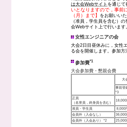
は大会Webサイト
を通じて
いとなりますので，事前に
（月）まで】
をお願いいた
（准員，学生員を含む）の
会Webサイト上で行います
女性エンジニアの会
大会2日目昼休みに，女性エ
る会を開催します。参加方法
*1
参加費
大会参加費・懇親会費
大
事前登
*3
正員
18,00
（名誉員，終身員を含む）
准員・学生員
8,000
会員外（入会なし）
36,00
会員外（入会あり） *2
25,00