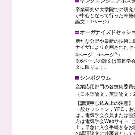
ヤングエンジニアポスタ
卒業研究や大学院での研究
が中心となって行った未発
論文：1ページ）
オーガナイズドセッシ
新たな分野や最新の技術に
ナイザにより企画されたセ
※
4ページ，6ページ
）
※6ページの論文は電気学
文に限ります。
シンポジウム
産業応用部門の各技術委員
（日本語論文，英語論文：2
【講演申し込み上の注意】
一般セッション，YPC，
は，電気学会会員または協
方は電気学会Webサイト（
上，早急に入会手続きをお
の講演論文に共著者として