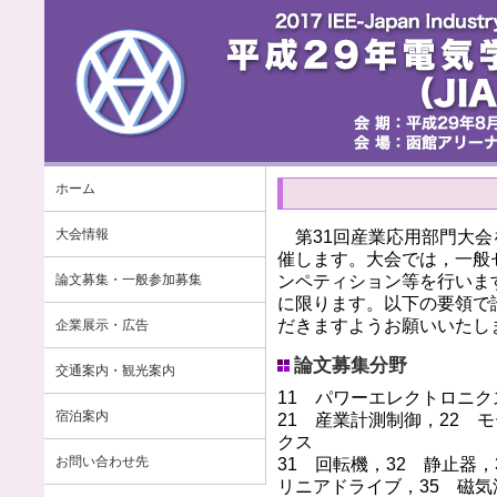
ホーム
大会情報
第31回産業応用部門大会を
催します。大会では，一般
論文募集・一般参加募集
ンペティション等を行いま
に限ります。以下の要領で
だきますようお願いいたし
企業展示・広告
論文募集分野
交通案内・観光案内
11 パワーエレクトロニク
宿泊案内
21 産業計測制御，22 
クス
お問い合わせ先
31 回転機，32 静止器
リニアドライブ，35 磁気