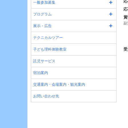
応
一般参加募集
応
プログラム
賞
副
展示・広告
3
4
テクニカルツアー
5
受
子ども理科体験教室
託児サービス
宿泊案内
交通案内・会場案内・観光案内
お問い合わせ先