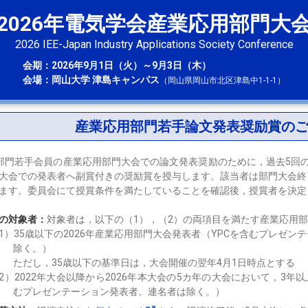
2026年電気学会産業応用部門大
2026 IEE-Japan Industry Applications Society Conference
会期：2026年9月1日（火）～9月3日（木）
会場：岡山大学 津島キャンパス
（岡山県岡山市北区津島中1-1-1）
産業応用部門若手論文発表奨励賞の
部門若手会員の産業応用部門大会での論文発表奨励のために，過去5回
大会での発表者へ副賞付きの奨励賞を授与します。該当者は部門大会終
ます。委員会にて授賞条件を満たしていることを確認後，授賞者を決定
の対象者：
対象者は，以下の（1），（2）の両項目を満たす産業応用
35歳以下の2026年産業応用部門大会発表者（YPCを含むプレゼン
除く。）
ただし，35歳以下の基準日は，大会開催の翌年4月1日時点とする
2022年大会以降から2026年本大会の5カ年の大会において，3年
むプレゼンテーション発表者。連名者は除く。）