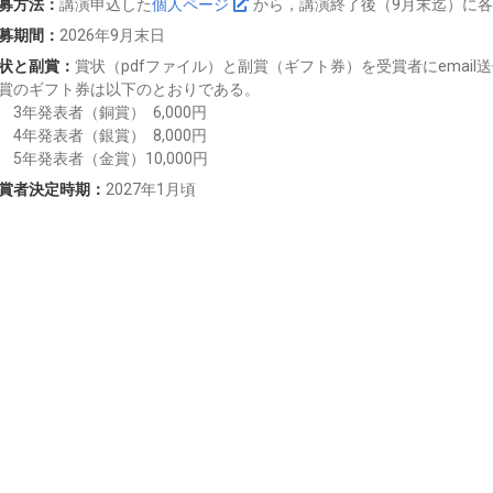
募方法：
講演申込した
個人ページ
から，講演終了後（9月末迄）に
募期間：
2026年9月末日
状と副賞：
賞状（pdfファイル）と副賞（ギフト券）を受賞者にemail
賞のギフト券は以下のとおりである。
年発表者（銅賞） 6,000円
年発表者（銀賞） 8,000円
年発表者（金賞）10,000円
賞者決定時期：
2027年1月頃