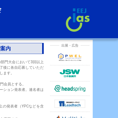
会
出展・広告
ご案内
の部門大会において3回以上
了後に各自応募していただ
します。
部門会員とする。
テーション発表者。連名者は
以上の発表者（YPCなどを含