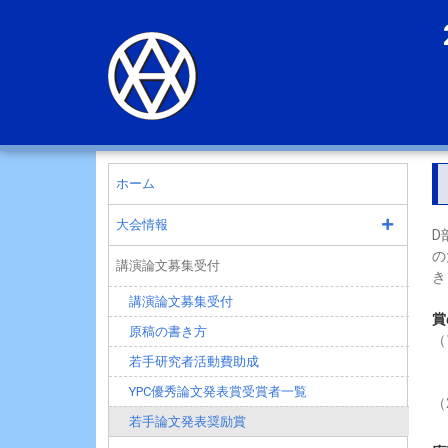
ホーム
大会情報
D
の
講演論文募集受付
き
講演論文募集受付
賞
原稿の書き方
若手研究者活動費助成
YPC優秀論文発表賞受賞者一覧
若手論文発表奨励賞