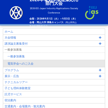
部門大会
2026 IEE-Japan Industry Applications Society
Conference
会期：2026年9月1日（火）～9月3日（木）
会場：岡山大学 津島キャンパス
（岡山県岡山
市北区津島中1-1-1）
ホーム
大会情報
講演論文募集受付
一般参加募集
一般参加募集
電気学会へのご入会
プログラム
展示・広告
テクニカルツアー
子ども理科体験教室
託児サービス
宿泊案内
交通案内・会場案内・観光案内