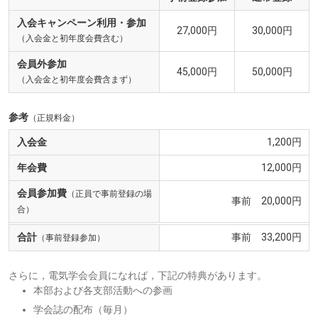
入会キャンペーン利用・参加
27,000円
30,000円
（入会金と初年度会費含む）
会員外参加
45,000円
50,000円
（入会金と初年度会費含まず）
参考
（正規料金）
入会金
1,200円
年会費
12,000円
会員参加費
（正員で事前登録の場
事前 20,000円
合）
合計
事前 33,200円
（事前登録参加）
さらに，電気学会会員になれば，下記の特典があります。
本部および各支部活動への参画
学会誌の配布（毎月）