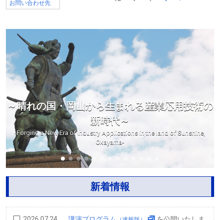
お問い合わせ先
～晴れの国・岡山から生まれる産業応用技術の
新時代～
-Forging a New Era of Industry Applications in the land of Sunshine,
Okayama-
新着情報
2026.07.24
講演プログラム
を公開いたしま
（速報版）