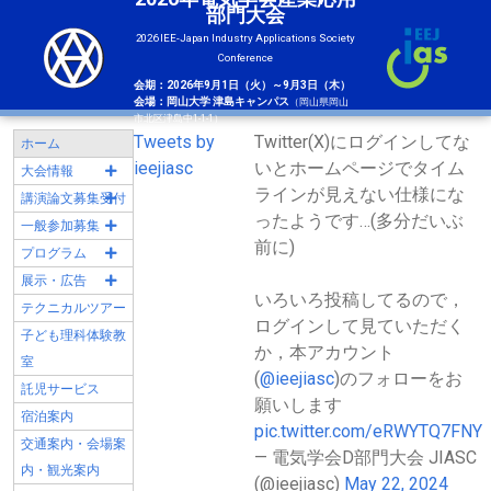
部門大会
2026 IEE-Japan Industry Applications Society
Conference
会期：2026年9月1日（火）～9月3日（木）
会場：岡山大学 津島キャンパス
（岡山県岡山
市北区津島中1-1-1）
Tweets by
Twitter(X)にログインしてな
ホーム
ieejiasc
いとホームページでタイム
大会情報
ラインが見えない仕様にな
講演論文募集受付
ったようです…(多分だいぶ
一般参加募集
前に)
プログラム
展示・広告
いろいろ投稿してるので，
テクニカルツアー
ログインして見ていただく
子ども理科体験教
か，本アカウント
室
(
@ieejiasc
)のフォローをお
託児サービス
願いします
宿泊案内
pic.twitter.com/eRWYTQ7FNY
交通案内・会場案
— 電気学会D部門大会 JIASC
内・観光案内
(@ieejiasc)
May 22, 2024